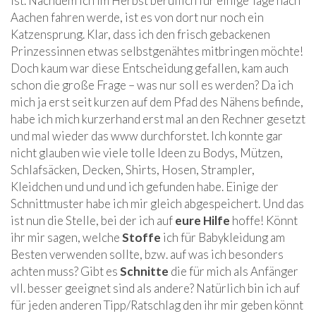
ist. Nachdem ich im Herbst beruflich für einige Tage nach
Aachen fahren werde, ist es von dort nur noch ein
Katzensprung. Klar, dass ich den frisch gebackenen
Prinzessinnen etwas selbstgenähtes mitbringen möchte!
Doch kaum war diese Entscheidung gefallen, kam auch
schon die große Frage – was nur soll es werden? Da ich
mich ja erst seit kurzen auf dem Pfad des Nähens befinde,
habe ich mich kurzerhand erst mal an den Rechner gesetzt
und mal wieder das www durchforstet. Ich konnte gar
nicht glauben wie viele tolle Ideen zu Bodys, Mützen,
Schlafsäcken, Decken, Shirts, Hosen, Strampler,
Kleidchen und und und ich gefunden habe. Einige der
Schnittmuster habe ich mir gleich abgespeichert. Und das
ist nun die Stelle, bei der ich auf
eure Hilfe
hoffe! Könnt
ihr mir sagen, welche
Stoffe
ich für Babykleidung am
Besten verwenden sollte, bzw. auf was ich besonders
achten muss? Gibt es
Schnitte
die für mich als Anfänger
vll. besser geeignet sind als andere? Natürlich bin ich auf
für jeden anderen Tipp/Ratschlag den ihr mir geben könnt