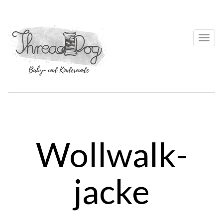
Togg
navi
Wollwalk­
jacke