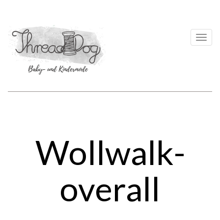
Togg
navi
Wollwalk­
overall