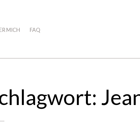
ER MICH
FAQ
chlagwort:
Jea