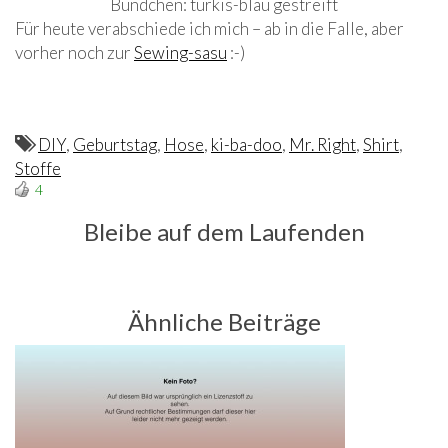
Bündchen: türkis-blau gestreift
Für heute verabschiede ich mich – ab in die Falle, aber
vorher noch zur
Sewing-sasu
:-)
DIY
,
Geburtstag
,
Hose
,
ki-ba-doo
,
Mr. Right
,
Shirt
,
Stoffe
4
Bleibe auf dem Laufenden
Ähnliche Beiträge