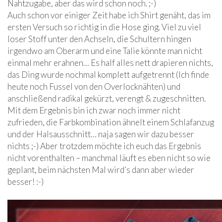
Nahtzugabe, aber das wird schon noch. ;-)
Auch schon vor einiger Zeit habe ich Shirt genäht, das im
ersten Versuch so richtig in die Hose ging. Viel zu viel
loser Stoff unter den Achseln, die Schultern hingen
irgendwo am Oberarm und eine Talie könnte man nicht
einmal mehr erahnen… Es half alles nett drapieren nichts,
das Ding wurde nochmal komplett aufgetrennt (Ich finde
heute noch Fussel von den Overlocknähten) und
anschließend radikal gekürzt, verengt & zugeschnitten.
Mit dem Ergebnis bin ich zwar noch immer nicht
zufrieden, die Farbkombination ähnelt einem Schlafanzug
und der Halsausschnitt… naja sagen wir dazu besser
nichts ;-) Aber trotzdem möchte ich euch das Ergebnis
nicht vorenthalten – manchmal läuft es eben nicht so wie
geplant, beim nächsten Mal wird’s dann aber wieder
besser! :-)