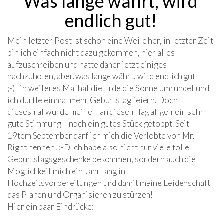
Was lange währt, wird
endlich gut!
Mein letzter Post ist schon eine Weile her, in letzter Zeit
bin ich einfach nicht dazu gekommen, hier alles
aufzuschreiben und hatte daher jetzt einiges
nachzuholen, aber. was lange währt, wird endlich gut
;-)Ein weiteres Mal hat die Erde die Sonne umrundet und
ich durfte einmal mehr Geburtstag feiern. Doch
diesesmal wurde meine – an diesem Tag allgemein sehr
gute Stimmung – noch ein gutes Stück getoppt. Seit
19tem September darf ich mich die Verlobte von Mr.
Right nennen! :-D Ich habe also nicht nur viele tolle
Geburtstagsgeschenke bekommen, sondern auch die
Möglichkeit mich ein Jahr lang in
Hochzeitsvorbereitungen und damit meine Leidenschaft
das Planen und Organisieren zu stürzen!
Hier ein paar Eindrücke: