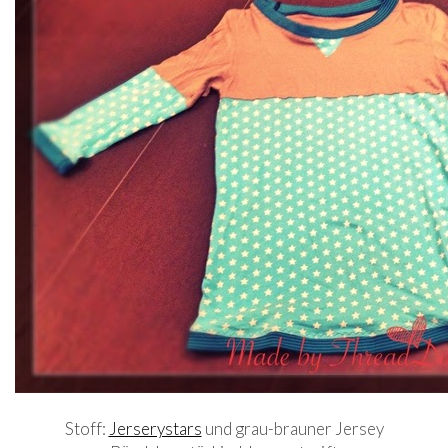
Stoff:
Jerserystars
und grau-brauner Jersey