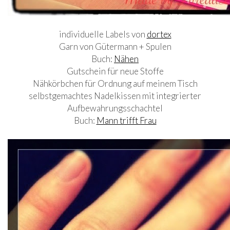
individuelle Labels von
dortex
Garn von Gütermann + Spulen
Buch:
Nähen
Gutschein für neue Stoffe
Nähkörbchen für Ordnung auf meinem Tisch
selbstgemachtes Nadelkissen mit integrierter
Aufbewahrungsschachtel
Buch:
Mann trifft Frau