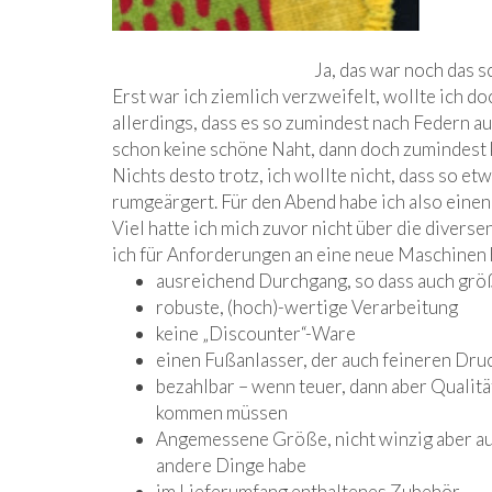
Ja, das war noch das 
Erst war ich ziemlich verzweifelt, wollte ich do
allerdings, dass es so zumindest nach Federn aus
schon keine schöne Naht, dann doch zumindest 
Nichts desto trotz, ich wollte nicht, dass so e
rumgeärgert. Für den Abend habe ich also eine
Viel hatte ich mich zuvor nicht über die divers
ich für Anforderungen an eine neue Maschinen 
ausreichend Durchgang, so dass auch größ
robuste, (hoch)-wertige Verarbeitung
keine „Discounter“-Ware
einen Fußanlasser, der auch feineren Druc
bezahlbar – wenn teuer, dann aber Qualität
kommen müssen
Angemessene Größe, nicht winzig aber auc
andere Dinge habe
im Lieferumfang enthaltenes Zubehör