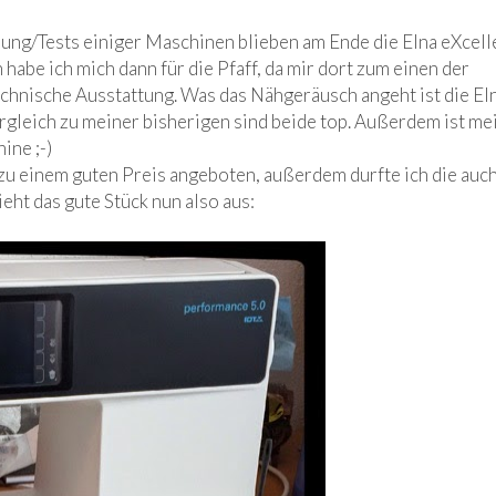
ung/Tests einiger Maschinen blieben am Ende die Elna eXcel
habe ich mich dann für die Pfaff, da mir dort zum einen der
echnische Ausstattung. Was das Nähgeräusch angeht ist die El
Vergleich zu meiner bisherigen sind beide top. Außerdem ist me
ine ;-)
zu einem guten Preis angeboten, außerdem durfte ich die auch
eht das gute Stück nun also aus: