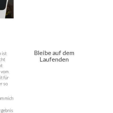
Bleibe auf dem
 ist
Laufenden
cht
ht
ß vom
t für
er so
um mich
rgebnis