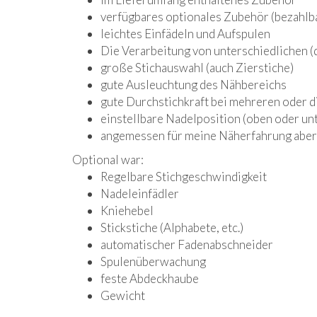
verfügbares optionales Zubehör (bezahlba
leichtes Einfädeln und Aufspulen
Die Verarbeitung von unterschiedlichen (d
große Stichauswahl (auch Zierstiche)
gute Ausleuchtung des Nähbereichs
gute Durchstichkraft bei mehreren oder d
einstellbare Nadelposition (oben oder un
angemessen für meine Näherfahrung aber 
Optional war:
Regelbare Stichgeschwindigkeit
Nadeleinfädler
Kniehebel
Stickstiche (Alphabete, etc.)
automatischer Fadenabschneider
Spulenüberwachung
feste Abdeckhaube
Gewicht