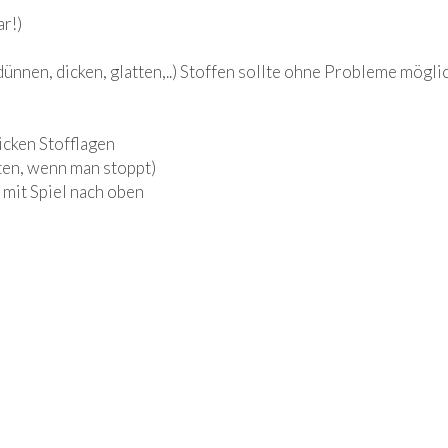
r!)
ünnen, dicken, glatten,..) Stoffen sollte ohne Probleme mögli
icken Stofflagen
ten, wenn man stoppt)
mit Spiel nach oben