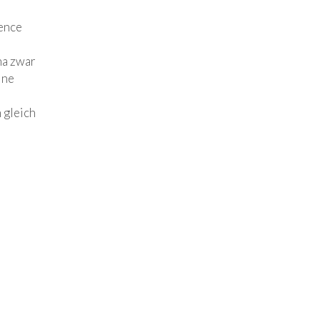
lence
na zwar
ine
 gleich