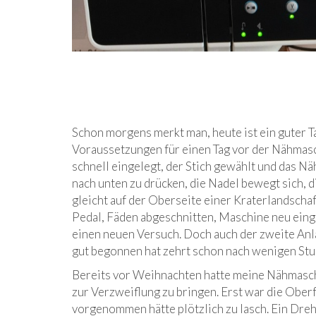
Schon morgens merkt man, heute ist ein guter Ta
Voraussetzungen für einen Tag vor der Nähmasch
schnell eingelegt, der Stich gewählt und das N
nach unten zu drücken, die Nadel bewegt sich, 
gleicht auf der Oberseite einer Kraterlandscha
Pedal, Fäden abgeschnitten, Maschine neu einge
einen neuen Versuch. Doch auch der zweite Anl
gut begonnen hat zehrt schon nach wenigen Stu
Bereits vor Weihnachten hatte meine Nähmaschi
zur Verzweiflung zu bringen. Erst war die Ober
vorgenommen hätte plötzlich zu lasch. Ein Dre