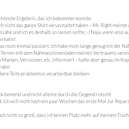
schönste Ergebnis, das ich bekommen konnte.
ch nicht das ganze Shirt verunstaltet haben – Mr. Right meinte
sähe und ich es deshalb so lassen sollte ;-) Naja, wenn also a
kreativ!
twas noch einmal passiert. Ich habe mich lange genug mit der N
n Termin mit dem Nähmaschinenladen meines Vertrauens verei
en Marken, Versionen, etc. informiert – hatte aber genau im Ko
habe:
ere Teile problemlos verarbeitbar bleiben
k bemerkt und nicht alleine durch die Gegend rutscht
. Ich will nicht nach ein paar Wochen das erste Mal zur Repar
h nicht so groß, dass ich keinen Platz mehr auf meinem Tisch