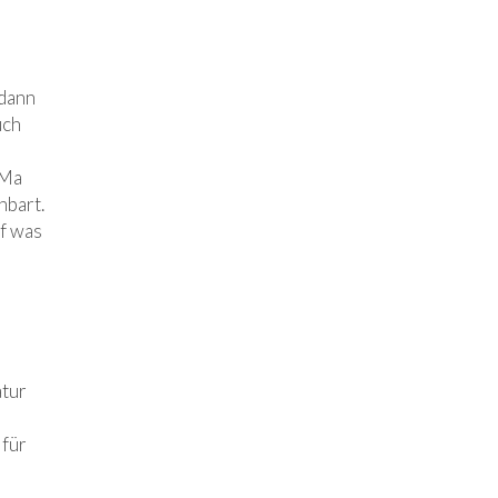
 dann
uch
äMa
nbart.
pf was
atur
 für