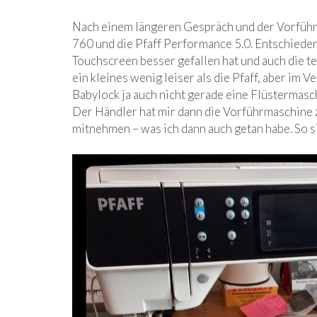
Nach einem längeren Gespräch und der Vorführ
760 und die Pfaff Performance 5.0. Entschieden 
Touchscreen besser gefallen hat und auch die t
ein kleines wenig leiser als die Pfaff, aber im 
Babylock ja auch nicht gerade eine Flüstermasch
Der Händler hat mir dann die Vorführmaschine 
mitnehmen – was ich dann auch getan habe. So si