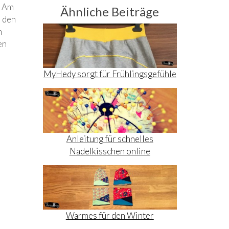
. Am
Ähnliche Beiträge
n den
n
en
MyHedy sorgt für Frühlingsgefühle
Anleitung für schnelles
Nadelkisschen online
Warmes für den Winter