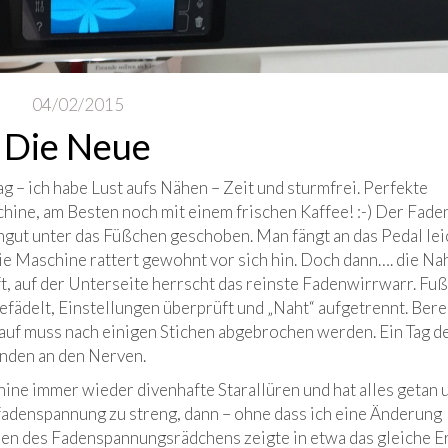
04/02/2015
Die Neue
g – ich habe Lust aufs Nähen – Zeit und sturmfrei. Perfekte
ine, am Besten noch mit einem frischen Kaffee! :-) Der Faden
ähgut unter das Füßchen geschoben. Man fängt an das Pedal lei
die Maschine rattert gewohnt vor sich hin. Doch dann…. die Na
ft, auf der Unterseite herrscht das reinste Fadenwirrwarr. Fu
fädelt, Einstellungen überprüft und „Naht“ aufgetrennt. Berei
auf muss nach einigen Stichen abgebrochen werden. Ein Tag d
nden an den Nerven.
ne immer wieder divenhafte Starallüren und hat alles getan 
fadenspannung zu streng, dann – ohne dass ich eine Änderung
hen des Fadenspannungsrädchens zeigte in etwa das gleiche E