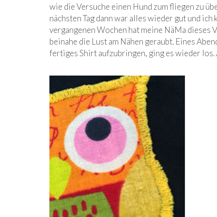
wie die Versuche einen Hund zum fliegen zu üb
nächsten Tag dann war alles wieder gut und ich
vergangenen Wochen hat meine NäMa dieses Ver
beinahe die Lust am Nähen geraubt. Eines Abends
fertiges Shirt aufzubringen, ging es wieder lo