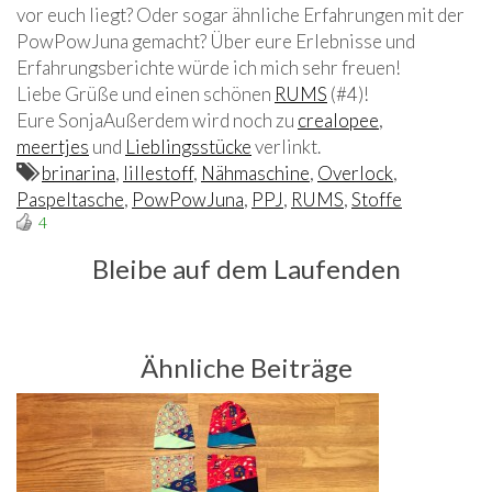
vor euch liegt? Oder sogar ähnliche Erfahrungen mit der
PowPowJuna gemacht? Über eure Erlebnisse und
Erfahrungsberichte würde ich mich sehr freuen!
Liebe Grüße und einen schönen
RUMS
(#4)!
Eure SonjaAußerdem wird noch zu
crealopee
,
meertjes
und
Lieblingsstücke
verlinkt.
brinarina
,
lillestoff
,
Nähmaschine
,
Overlock
,
Paspeltasche
,
PowPowJuna
,
PPJ
,
RUMS
,
Stoffe
4
Bleibe auf dem Laufenden
Ähnliche Beiträge