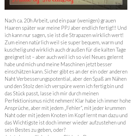
Nach ca. 20h Arbeit, und ein paar (wenigen) grauen
Haaren später war meine PPJ aber endlich fertig!!! Und
ich kann nur sagen, sie ist die Strapazen wirklich wert!
Zum einen natürlich weil sie super bequem, warm und
kuschelig und wirklich auch draußen für die kalten Tage
geeignet ist – aber auch weil ich so viel Neues gelernt
habe und mich und meine Maschinen jetzt besser
einschätzen kann. Sicher gibt es an der ein oder anderen
Naht Verbesserungspotential, aber den Spaß am Nähen
und den Stolz den ich verspüre wenn ich fertig bin und
das Stück passt, lasse ich mir durch meinen
Perfektionismus nicht nehmen! Klar habe ich immer hohe
Ansprüche, aber mit jedem „Fehler“, mit jeder krummen
Naht oder mit jedem Knoten im Kopf lernt man dazu und
das Wichtigste ist doch immer wieder aufzustehen und
sein Bestes zu geben, oder?