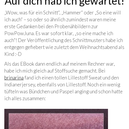
Auf dich hab ich gewartet!
„Wow, was für ein Schnitt“, „Hammer“ oder „So eine will
ich auch“ – so oder so ähnlich zumindest waren meine
erste Gedanken bei den Probenähbildern zur
PowPowJuna. Es war sofort klar, „so eine mache ich
auch“! Der Veröffentlichung des Schnittmusters habe ich
entgegen gefiebert wie zuletzt dem Weihnachtsabend als
Kind :-D
Als das EBook dann endlich auf meinem Rechner war,
habe ich mich gleich auf Stoffsuche gemacht. Bei
brinarina
fand ich einen tollen Lillestoff Sweat und den
Indianerjersey, ebenfalls von Lillestoff. Noch ein wenig
tüfteln was Bündchen und Paspel anging und schon hatte
ich alles zusammen: