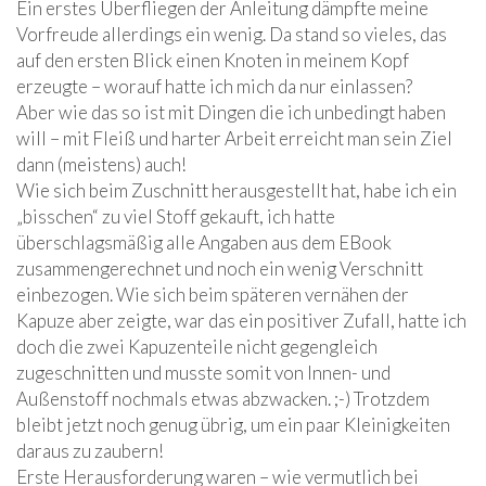
Ein erstes Überfliegen der Anleitung dämpfte meine
Vorfreude allerdings ein wenig. Da stand so vieles, das
auf den ersten Blick einen Knoten in meinem Kopf
erzeugte – worauf hatte ich mich da nur einlassen?
Aber wie das so ist mit Dingen die ich unbedingt haben
will – mit Fleiß und harter Arbeit erreicht man sein Ziel
dann (meistens) auch!
Wie sich beim Zuschnitt herausgestellt hat, habe ich ein
„bisschen“ zu viel Stoff gekauft, ich hatte
überschlagsmäßig alle Angaben aus dem EBook
zusammengerechnet und noch ein wenig Verschnitt
einbezogen. Wie sich beim späteren vernähen der
Kapuze aber zeigte, war das ein positiver Zufall, hatte ich
doch die zwei Kapuzenteile nicht gegengleich
zugeschnitten und musste somit von Innen- und
Außenstoff nochmals etwas abzwacken. ;-) Trotzdem
bleibt jetzt noch genug übrig, um ein paar Kleinigkeiten
daraus zu zaubern!
Erste Herausforderung waren – wie vermutlich bei