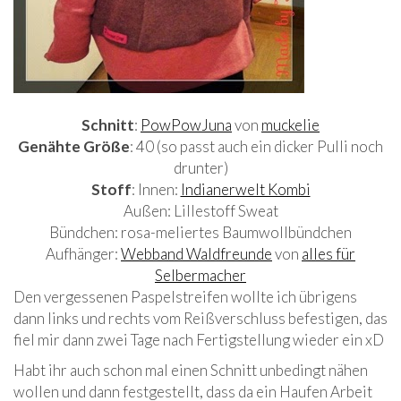
Schnitt
:
PowPowJuna
von
muckelie
Genähte Größe
: 40 (so passt auch ein dicker Pulli noch
drunter)
Stoff
: Innen:
Indianerwelt Kombi
Außen: Lillestoff Sweat
Bündchen: rosa-meliertes Baumwollbündchen
Aufhänger:
Webband Waldfreunde
von
alles für
Selbermacher
Den vergessenen Paspelstreifen wollte ich übrigens
dann links und rechts vom Reißverschluss befestigen, das
fiel mir dann zwei Tage nach Fertigstellung wieder ein xD
Habt ihr auch schon mal einen Schnitt unbedingt nähen
wollen und dann festgestellt, dass da ein Haufen Arbeit