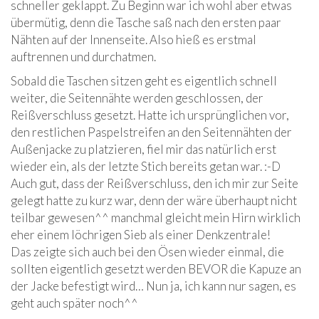
schneller geklappt. Zu Beginn war ich wohl aber etwas
übermütig, denn die Tasche saß nach den ersten paar
Nähten auf der Innenseite. Also hieß es erstmal
auftrennen und durchatmen.
Sobald die Taschen sitzen geht es eigentlich schnell
weiter, die Seitennähte werden geschlossen, der
Reißverschluss gesetzt. Hatte ich ursprünglichen vor,
den restlichen Paspelstreifen an den Seitennähten der
Außenjacke zu platzieren, fiel mir das natürlich erst
wieder ein, als der letzte Stich bereits getan war. :-D
Auch gut, dass der Reißverschluss, den ich mir zur Seite
gelegt hatte zu kurz war, denn der wäre überhaupt nicht
teilbar gewesen^^ manchmal gleicht mein Hirn wirklich
eher einem löchrigen Sieb als einer Denkzentrale!
Das zeigte sich auch bei den Ösen wieder einmal, die
sollten eigentlich gesetzt werden BEVOR die Kapuze an
der Jacke befestigt wird… Nun ja, ich kann nur sagen, es
geht auch später noch^^