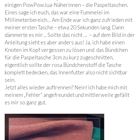
einigen PowPowJua-Näherinnen – die Paspeltaschen.
Eines sage ich euch, das war eine Fummelei im
Millimeterbereich… Am Ende war ich ganz zufrieden mit
meiner ersten Tasche – etwa 20 Sekunden lang. Dann
dämmerte es mir… Sollte das nicht … – auf dem Bild in der
Anleitung sieht es aber anders aus! Ja, ich habe einen
Knoten im Kopf vergessen zu lösen und das Bündchen
für die Paspeltasche 3cm zu kurz zugeschnitten,
eigentlich sollte der rosa Bündchenstoff die Tasche
komplett bedecken, das Innenfutter also nicht sichtbar
sein.
Jetzt alles wieder auftrennen? Nein! Ich habe mich mit
meinem „Fehler“ angefreundet und mittlerweile gefällt
es mir so ganz gut.