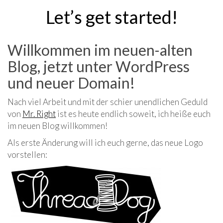
Let’s get started!
Willkommen im neuen-alten
Blog, jetzt unter WordPress
und neuer Domain!
Nach viel Arbeit und mit der schier unendlichen Geduld
von
Mr. Right
ist es heute endlich soweit, ich heiße euch
im neuen Blog willkommen!
Als erste Änderung will ich euch gerne, das neue Logo
vorstellen: