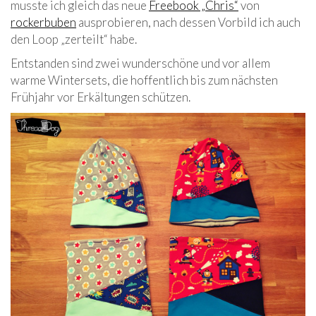
musste ich gleich das neue
Freebook „Chris“
von
rockerbuben
ausprobieren, nach dessen Vorbild ich auch
den Loop „zerteilt“ habe.
Entstanden sind zwei wunderschöne und vor allem
warme Wintersets, die hoffentlich bis zum nächsten
Frühjahr vor Erkältungen schützen.