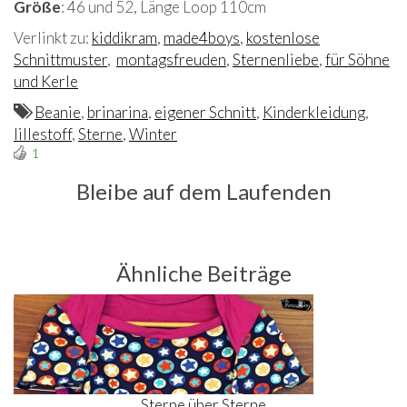
Größe
: 46 und 52, Länge Loop 110cm
Verlinkt zu:
kiddikram
,
made4boys
,
kostenlose
Schnittmuster
,
montagsfreuden
,
Sternenliebe
,
für Söhne
und Kerle
Beanie
,
brinarina
,
eigener Schnitt
,
Kinderkleidung
,
lillestoff
,
Sterne
,
Winter
1
Bleibe auf dem Laufenden
Ähnliche Beiträge
Sterne über Sterne