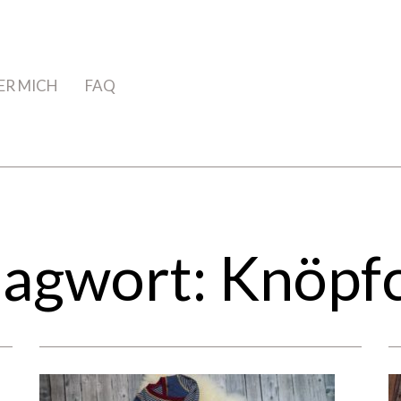
ER MICH
FAQ
lagwort:
Knöpf