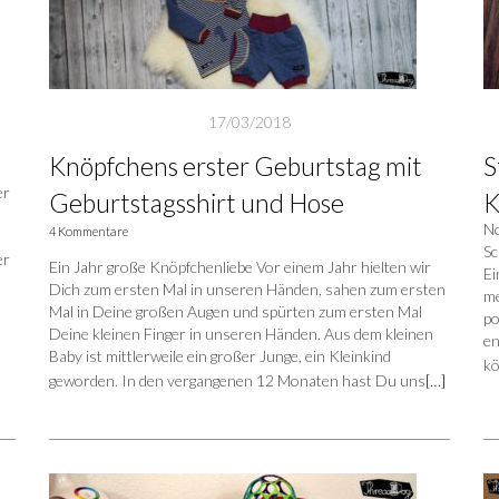
17/03/2018
Knöpfchens erster Geburtstag mit
S
er
Geburtstagsshirt und Hose
K
No
4 Kommentare
Sc
er
Ein Jahr große Knöpfchenliebe Vor einem Jahr hielten wir
Ei
Dich zum ersten Mal in unseren Händen, sahen zum ersten
me
Mal in Deine großen Augen und spürten zum ersten Mal
po
Deine kleinen Finger in unseren Händen. Aus dem kleinen
en
Baby ist mittlerweile ein großer Junge, ein Kleinkind
kö
geworden. In den vergangenen 12 Monaten hast Du uns
[…]