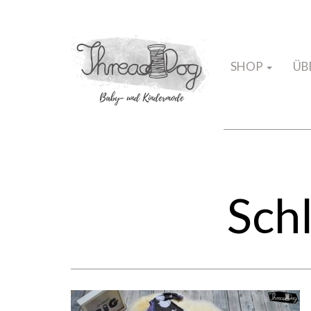
SHOP
ÜB
Sch