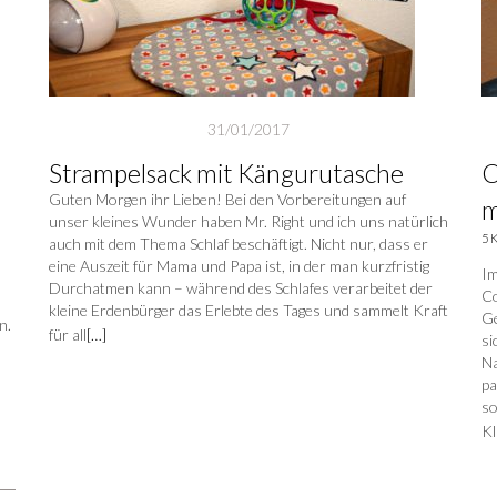
31/01/2017
Strampelsack mit Kängurutasche
C
Guten Morgen ihr Lieben! Bei den Vorbereitungen auf
m
unser kleines Wunder haben Mr. Right und ich uns natürlich
5 
auch mit dem Thema Schlaf beschäftigt. Nicht nur, dass er
eine Auszeit für Mama und Papa ist, in der man kurzfristig
Im
Durchatmen kann – während des Schlafes verarbeitet der
Co
kleine Erdenbürger das Erlebte des Tages und sammelt Kraft
Ge
n.
für all
[…]
si
Na
pa
so
Kl