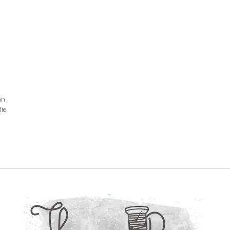
an
die