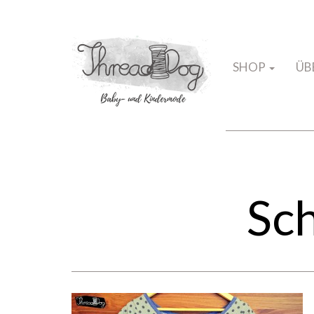
SHOP
ÜB
Sc