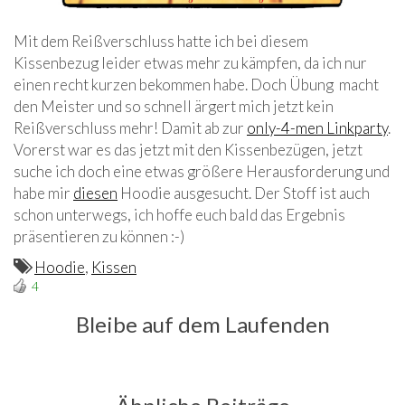
Mit dem Reißverschluss hatte ich bei diesem
Kissenbezug leider etwas mehr zu kämpfen, da ich nur
einen recht kurzen bekommen habe. Doch Übung macht
den Meister und so schnell ärgert mich jetzt kein
Reißverschluss mehr! Damit ab zur
only-4-men Linkparty
.
Vorerst war es das jetzt mit den Kissenbezügen, jetzt
suche ich doch eine etwas größere Herausforderung und
habe mir
diesen
Hoodie ausgesucht. Der Stoff ist auch
schon unterwegs, ich hoffe euch bald das Ergebnis
präsentieren zu können :-)
Hoodie
,
Kissen
4
Bleibe auf dem Laufenden