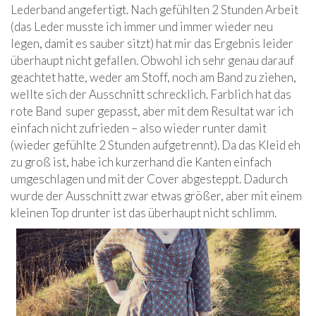
Lederband angefertigt. Nach gefühlten 2 Stunden Arbeit
(das Leder musste ich immer und immer wieder neu
legen, damit es sauber sitzt) hat mir das Ergebnis leider
überhaupt nicht gefallen. Obwohl ich sehr genau darauf
geachtet hatte, weder am Stoff, noch am Band zu ziehen,
wellte sich der Ausschnitt schrecklich. Farblich hat das
rote Band super gepasst, aber mit dem Resultat war ich
einfach nicht zufrieden – also wieder runter damit
(wieder gefühlte 2 Stunden aufgetrennt). Da das Kleid eh
zu groß ist, habe ich kurzerhand die Kanten einfach
umgeschlagen und mit der Cover abgesteppt. Dadurch
wurde der Ausschnitt zwar etwas größer, aber mit einem
kleinen Top drunter ist das überhaupt nicht schlimm.