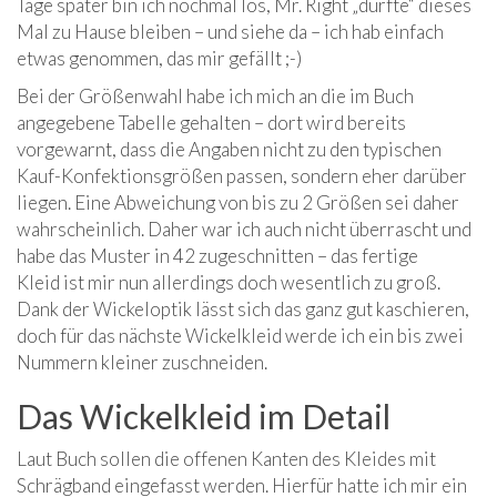
Tage später bin ich nochmal los, Mr. Right „durfte“ dieses
Mal zu Hause bleiben – und siehe da – ich hab einfach
etwas genommen, das mir gefällt ;-)
Bei der Größenwahl habe ich mich an die im Buch
angegebene Tabelle gehalten – dort wird bereits
vorgewarnt, dass die Angaben nicht zu den typischen
Kauf-Konfektionsgrößen passen, sondern eher darüber
liegen. Eine Abweichung von bis zu 2 Größen sei daher
wahrscheinlich. Daher war ich auch nicht überrascht und
habe das Muster in 42 zugeschnitten – das fertige
Kleid ist mir nun allerdings doch wesentlich zu groß.
Dank der Wickeloptik lässt sich das ganz gut kaschieren,
doch für das nächste Wickelkleid werde ich ein bis zwei
Nummern kleiner zuschneiden.
Das Wickelkleid im Detail
Laut Buch sollen die offenen Kanten des Kleides mit
Schrägband eingefasst werden. Hierfür hatte ich mir ein