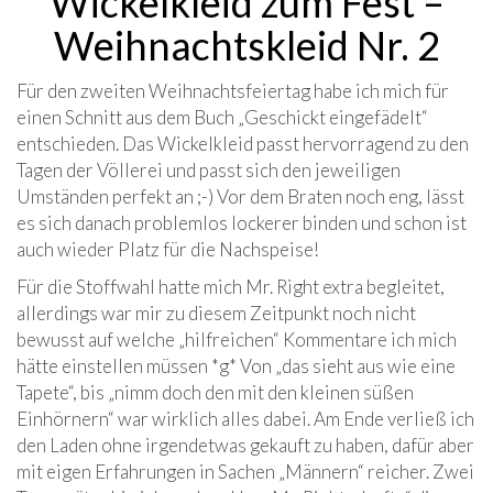
Wickelkleid zum Fest –
Weihnachtskleid Nr. 2
Für den zweiten Weihnachtsfeiertag habe ich mich für
einen Schnitt aus dem Buch „Geschickt eingefädelt“
entschieden. Das Wickelkleid passt hervorragend zu den
Tagen der Völlerei und passt sich den jeweiligen
Umständen perfekt an ;-) Vor dem Braten noch eng, lässt
es sich danach problemlos lockerer binden und schon ist
auch wieder Platz für die Nachspeise!
Für die Stoffwahl hatte mich Mr. Right extra begleitet,
allerdings war mir zu diesem Zeitpunkt noch nicht
bewusst auf welche „hilfreichen“ Kommentare ich mich
hätte einstellen müssen *g* Von „das sieht aus wie eine
Tapete“, bis „nimm doch den mit den kleinen süßen
Einhörnern“ war wirklich alles dabei. Am Ende verließ ich
den Laden ohne irgendetwas gekauft zu haben, dafür aber
mit eigen Erfahrungen in Sachen „Männern“ reicher. Zwei