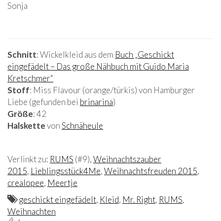
Sonja
Schnitt
: Wickelkleid aus dem
Buch „
Geschickt
eingefädelt – Das große Nähbuch mit Guido Maria
Kretschmer“
Stoff
: Miss Flavour (orange/türkis) von Hamburger
Liebe (gefunden bei
brinarina
)
Größe
: 42
Halskette
von
Schnäheule
Verlinkt zu:
RUMS
(#9),
Weihnachtszauber
2015
,
Lieblingsstück4Me
,
Weihnachtsfreuden 2015
,
crealopee
,
Meertje
geschickt eingefädelt
,
Kleid
,
Mr. Right
,
RUMS
,
Weihnachten