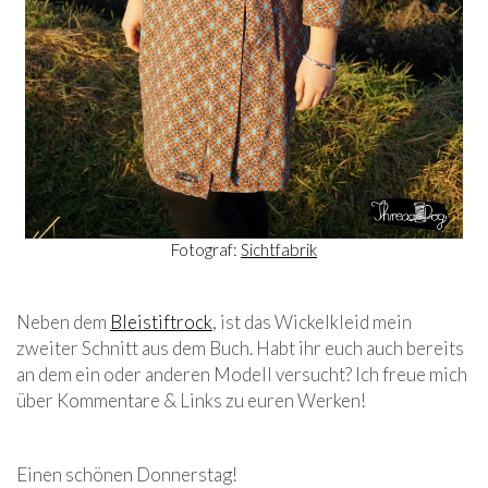
Fotograf:
Sichtfabrik
Neben dem
Bleistiftrock
, ist das Wickelkleid mein
zweiter Schnitt aus dem Buch. Habt ihr euch auch bereits
an dem ein oder anderen Modell versucht? Ich freue mich
über Kommentare & Links zu euren Werken!
Einen schönen Donnerstag!