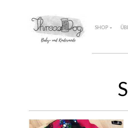
SHOP
ÜB
S