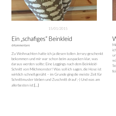
15/01/2015
Ein „schafiges“ Beinkleid
W
Me
6 Kommentare
ic
Zu Weihnachten hatte ich ja diesen tollen Jersey geschenkt
un
bekommen und mir war schon beim auspacken klar, was
wä
daraus werden sollte: Eine Leggings nach dem Beinkleid-
So
Schnitt von Milchmonster! Was soll ich sagen, die Hose ist
fe
wirklich schnell genäht – im Grunde ging die meiste Zeit für
Schnittmuster kleben und Zuschnitt drauf ;-) Und was am
allerbesten ist:
[…]