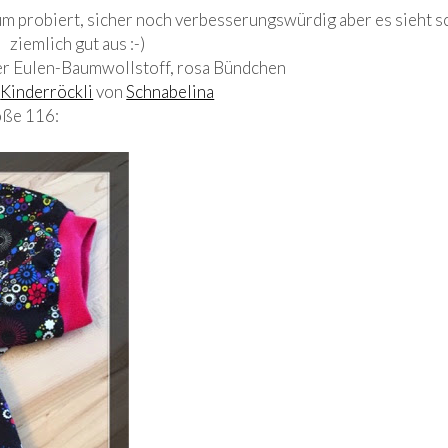
um probiert, sicher noch verbesserungswürdig aber es sieht 
ziemlich gut aus :-)
ner Eulen-Baumwollstoff, rosa Bündchen
:
Kinderröckli
von
Schnabelina
öße 116: