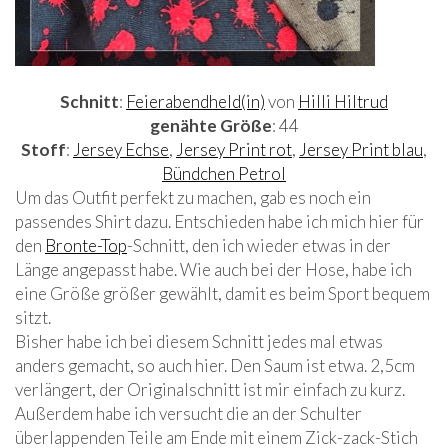
Schnitt
:
Feierabendheld(in)
von
Hilli Hiltrud
genähte Größe
: 44
Stoff
:
Jersey Echse
,
Jersey Print rot
,
Jersey Print blau
,
Bündchen Petrol
Um das Outfit perfekt zu machen, gab es noch ein
passendes Shirt dazu. Entschieden habe ich mich hier für
den
Bronte-Top
-Schnitt, den ich wieder etwas in der
Länge angepasst habe. Wie auch bei der Hose, habe ich
eine Größe größer gewählt, damit es beim Sport bequem
sitzt.
Bisher habe ich bei diesem Schnitt jedes mal etwas
anders gemacht, so auch hier. Den Saum ist etwa. 2,5cm
verlängert, der Originalschnitt ist mir einfach zu kurz.
Außerdem habe ich versucht die an der Schulter
überlappenden Teile am Ende mit einem Zick-zack-Stich