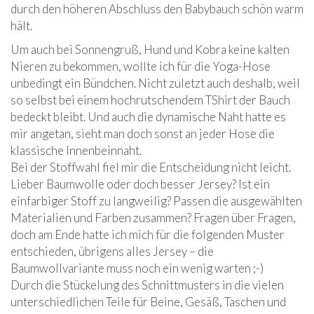
durch den höheren Abschluss den Babybauch schön warm
hält.
Um auch bei Sonnengruß, Hund und Kobra keine kalten
Nieren zu bekommen, wollte ich für die Yoga-Hose
unbedingt ein Bündchen. Nicht zuletzt auch deshalb, weil
so selbst bei einem hochrutschendem TShirt der Bauch
bedeckt bleibt. Und auch die dynamische Naht hatte es
mir angetan, sieht man doch sonst an jeder Hose die
klassische Innenbeinnaht.
Bei der Stoffwahl fiel mir die Entscheidung nicht leicht.
Lieber Baumwolle oder doch besser Jersey? Ist ein
einfarbiger Stoff zu langweilig? Passen die ausgewählten
Materialien und Farben zusammen? Fragen über Fragen,
doch am Ende hatte ich mich für die folgenden Muster
entschieden, übrigens alles Jersey – die
Baumwollvariante muss noch ein wenig warten ;-)
Durch die Stückelung des Schnittmusters in die vielen
unterschiedlichen Teile für Beine, Gesäß, Taschen und