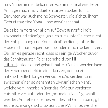
fürs Nähen immer bekannter, was immer mal wieder zu
Anfragen nach individuellen Einzelstücken führt.
Darunter war auch meine Schwester, die sich zu ihrem
Geburtstag eine Yoga-Hose gewünscht hat.
Da es beim Yoga vor allem auf Bewegungsfreiheit
ankommt und ständiges „an sich rumzupfen“ sicher nicht
der Entspannung und Konzentration dient, sollte die
Hose nicht nur bequem sein, sondern auch locker sitzen.
Da kam es gerade recht, dass ich einige Wochen zuvor
das Schnittmuster Feierabendheld von
Hilli
Hiltrud
entdeckt und gekauft hatte. Genäht werden kann
der Feierabendheld in einer kurzen, oder drei
unterschiedlich langen Versionen. Außerdem kann
zwischen einer so genannten „dynamischen Naht“,
welche vom Innenbein über das Knie zur vorderen
Fußmitte verläuft oder der „normalen Naht“ gewählt
werden. Anstelle des eines Bundes mit Gummiband, gibt
es die Schwangerschafts-Bündchen-Variante, welche