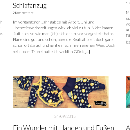
Schlafanzug
10
Mi
2 Kommentare
si
ch
Im vergangenen Jahr gab es mit Arbeit, Uni und
we
t
Hochzeitsvorbereitungen wirklich viel zu tun. Nicht immer
au
e.
läuft alles so wie man (ich) sich das zuvor vorgestellt hatte.
Di
n
Pläne sind gut und schön, aber die Realität pfeift doch ganz
le
schön oft darauf und geht einfach ihren eigenen Weg. Doch
bei all dem Trubel hatte ich wirklich Glück,
[…]
24/09/2015
Ein Wunder mit Händen und Füßen
A