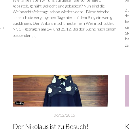
Wie lange haben wir uns auf diese Tage vorbereitet,
2 
gebastelt, genäht, gekocht und gebacken? Nun sind die
Zu
Weihnachtsfeiertage schon wieder vorbei. Diese Woche
de
lasse ich die vergangenen Tage hier auf dem Blog ein wenig
be
ausklingen. Den Anfang macht heute mein Weihnachtskleid
 an
si
Nr. 1 – getragen am 24. und 25.12. Bei der Suche nach einem
St
passenden
[…]
ha
ze
06/12/2015
Der Nikolaus ist zu Besuch!
K