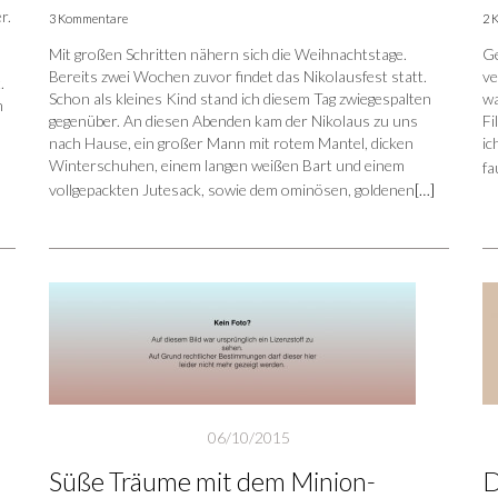
r.
3 Kommentare
2 
Mit großen Schritten nähern sich die Weihnachtstage.
Ge
Bereits zwei Wochen zuvor findet das Nikolausfest statt.
ve
.
Schon als kleines Kind stand ich diesem Tag zwiegespalten
wa
m
gegenüber. An diesen Abenden kam der Nikolaus zu uns
Fi
nach Hause, ein großer Mann mit rotem Mantel, dicken
ic
Winterschuhen, einem langen weißen Bart und einem
fa
vollgepackten Jutesack, sowie dem ominösen, goldenen
[…]
06/10/2015
Süße Träume mit dem Minion-
D